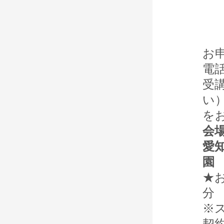
お
電
受
い
を
会
愛
園
★
分
※
契