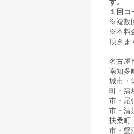
す
１回コ
※複数
※本料
頂きま
名古屋
南知多
城市・
町・蒲
市・尾
市・清
扶桑町
市・蟹