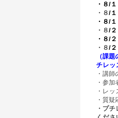
・８/
・８
/
・８/
・８
/
・８/
・８
/
（課題
チレッ
・講師
・参加
・レッ
・質疑
・プチ
くださ