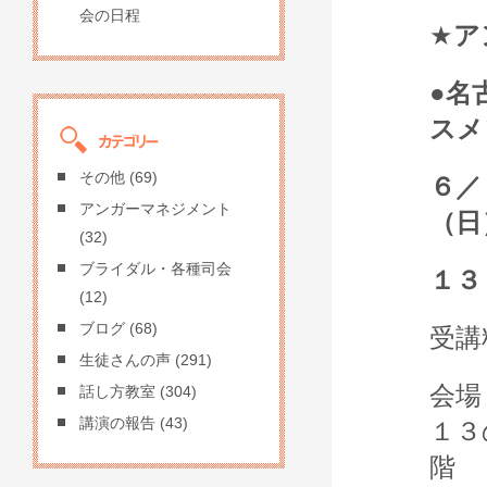
会の日程
★
ア
●名
スメ
その他
(69)
６／
アンガーマネジメント
（日
(32)
ブライダル・各種司会
１３
(12)
ブログ
(68)
受講
生徒さんの声
(291)
会場
話し方教室
(304)
講演の報告
(43)
１３
階