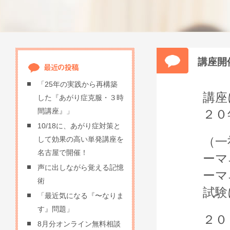
講座開
「25年の実践から再構築
講座
した『あがり症克服・３時
間講座』」
２０
10/18に、あがり症対策と
（一
して効果の高い単発講座を
名古屋で開催！
ーマ
声に出しながら覚える記憶
ーマ
術
試験
「最近気になる『〜なりま
す』問題」
２０
8月分オンライン無料相談