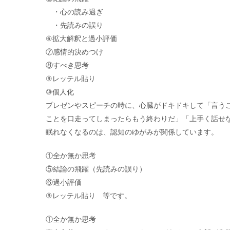
・心の読み過ぎ
・先読みの誤り
⑥拡大解釈と過小評価
⑦感情的決めつけ
⑧すべき思考
⑨レッテル貼り
⑩個人化
プレゼンやスピーチの時に、心臓がドキドキして「言う
ことを口走ってしまったらもう終わりだ」「上手く話せ
眠れなくなるのは、認知のゆがみが関係しています。
①全か無か思考
⑤結論の飛躍（先読みの誤り）
⑥過小評価
⑨レッテル貼り 等です。
①全か無か思考