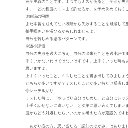
完全主義のことです。１つでもミスがあると、全部が失
す。「どの程度のミスまで許せるか」を予め決めておく
⑤結論の飛躍
まだ本番を迎えてない段階から失敗することを飛躍して
拍手喝さいを浴びるかもしれませんよ。
自分を苦しめる思考パターンです。
⑥過小評価
自分の失敗を過大に考え、自分の出来たことを過小評価
手くいかないわけではないはずです。上手くいった時も
思いますよ。
上手くいったこと、ミスしたことを書き出してみましょ
どちらが多いですか？ミスしたことが多い時だけ反省し
⑨レッテル貼り
ミスした時に、「やっぱり自分はだめだ」と自分にレッ
上手く話せないに違いない」と次第に思い込んでしまい
度からどう対処したらいいのかを考えた方が建設的です
あがり症の方、思い当たる「認知のゆがみ」はありま