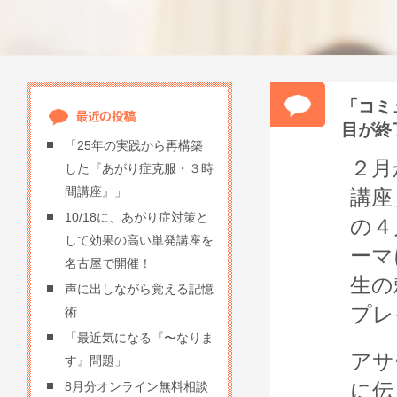
「コミ
目が終
「25年の実践から再構築
２月
した『あがり症克服・３時
間講座』」
講座
10/18に、あがり症対策と
の４
して効果の高い単発講座を
ーマ
名古屋で開催！
生の
声に出しながら覚える記憶
プレ
術
「最近気になる『〜なりま
アサ
す』問題」
に伝
8月分オンライン無料相談