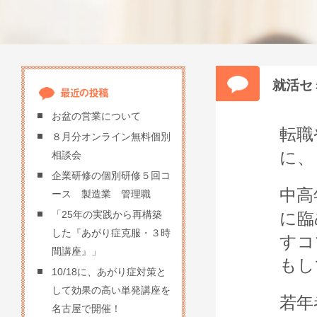
就活セ
お盆の営業について
転職
８月分オンライン無料個別
に、
相談会
企業研修の個別研修５回コ
中高
ース 製造業 管理職
に臨
「25年の実践から再構築
した『あがり症克服・３時
すコ
間講座』」
もし
10/18に、あがり症対策と
して効果の高い単発講座を
若年
名古屋で開催！