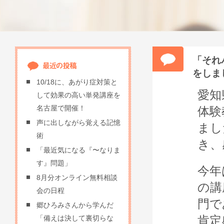
「それ
をしま
10/18に、あがり症対策と
愛知
して効果の高い単発講座を
名古屋で開催！
体験
声に出しながら覚える記憶
まし
術
き、
「最近気になる『〜なりま
す』問題」
今年
8月分オンライン無料相談
の講
会の日程
門で
郷ひろみさんから学んだ
肯定
「備えは決して裏切らな