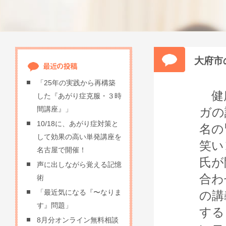
大府市
「25年の実践から再構築
健康
した『あがり症克服・３時
間講座』」
ガの
10/18に、あがり症対策と
名の
して効果の高い単発講座を
笑い
名古屋で開催！
氏が
声に出しながら覚える記憶
合わ
術
「最近気になる『〜なりま
の講
す』問題」
する
8月分オンライン無料相談