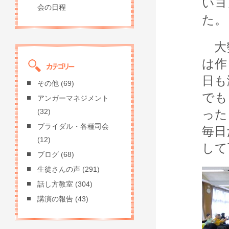
いヨ
会の日程
た。
大勢
は作
日も
その他
(69)
でも
アンガーマネジメント
った
(32)
ブライダル・各種司会
毎日
(12)
して
ブログ
(68)
生徒さんの声
(291)
話し方教室
(304)
講演の報告
(43)