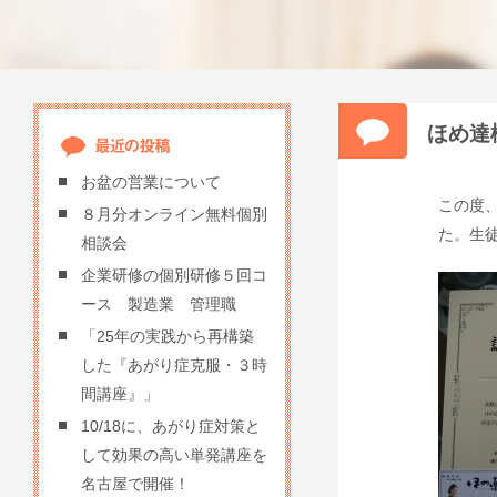
ほめ達
お盆の営業について
この度
８月分オンライン無料個別
た。生
相談会
企業研修の個別研修５回コ
ース 製造業 管理職
「25年の実践から再構築
した『あがり症克服・３時
間講座』」
10/18に、あがり症対策と
して効果の高い単発講座を
名古屋で開催！