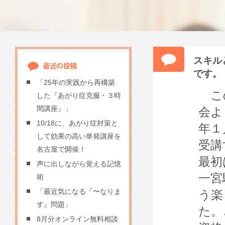
スキル
です。
「25年の実践から再構築
この
した『あがり症克服・３時
間講座』」
会よ
10/18に、あがり症対策と
年１
して効果の高い単発講座を
受講
名古屋で開催！
最初
声に出しながら覚える記憶
一宮
術
「最近気になる『〜なりま
う楽
す』問題」
た。
8月分オンライン無料相談