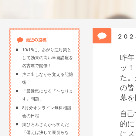
２０２
10/18に、あがり症対策と
昨年
して効果の高い単発講座を
名古屋で開催！
ッ！
声に出しながら覚える記憶
た。
術
の皆
「最近気になる『〜なりま
幕を
す』問題」
8月分オンライン無料相談
自己
会の日程
的に
郷ひろみさんから学んだ
にス
「備えは決して裏切らな