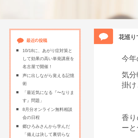
花巡り
10/18に、あがり症対策と
今年
して効果の高い単発講座を
名古屋で開催！
気分
声に出しながら覚える記憶
掛け
術
「最近気になる『〜なりま
す』問題」
8月分オンライン無料相談
香り
会の日程
ーと
郷ひろみさんから学んだ
「備えは決して裏切らな