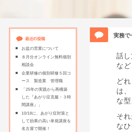
実務で
お盆の営業について
話し
８月分オンライン無料個別
など
相談会
企業研修の個別研修５回コ
どれ
ース 製造業 管理職
は、
「25年の実践から再構築
した『あがり症克服・３時
な型
間講座』」
10/18に、あがり症対策と
それ
して効果の高い単発講座を
なひ
名古屋で開催！