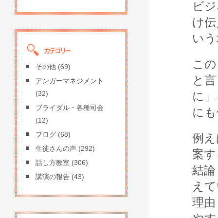
ビジ
け伝
いう
この
その他
(69)
と言
アンガーマネジメント
に」
(32)
ブライダル・各種司会
にも
(12)
ブログ
(68)
例え
生徒さんの声
(292)
案す
話し方教室
(306)
結論
講演の報告
(43)
えて
理由