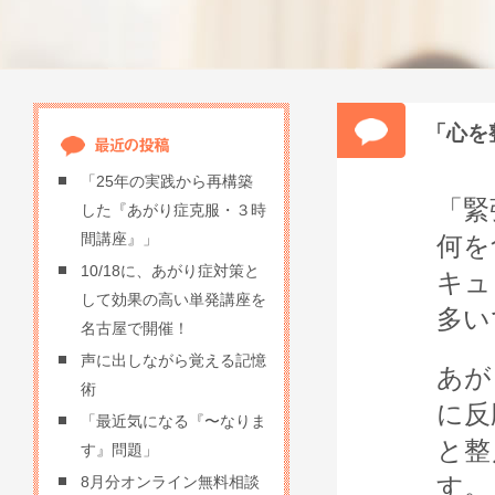
「心を
「25年の実践から再構築
「緊
した『あがり症克服・３時
間講座』」
何を
10/18に、あがり症対策と
キュ
して効果の高い単発講座を
多い
名古屋で開催！
声に出しながら覚える記憶
あが
術
に反
「最近気になる『〜なりま
と整
す』問題」
す。
8月分オンライン無料相談