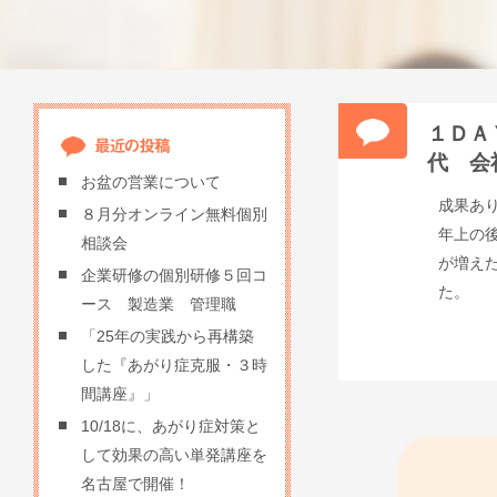
１ＤＡ
代 会
お盆の営業について
成果あ
８月分オンライン無料個別
年上の
相談会
が増え
企業研修の個別研修５回コ
た。
ース 製造業 管理職
「25年の実践から再構築
した『あがり症克服・３時
間講座』」
10/18に、あがり症対策と
して効果の高い単発講座を
名古屋で開催！