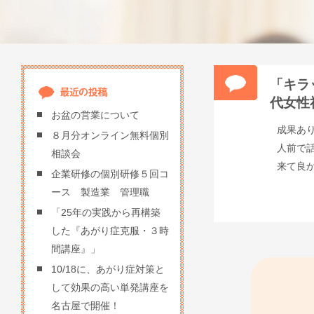
「キラ
代女性
お盆の営業について
成果あ
８月分オンライン無料個別
人前で
相談会
来て良
企業研修の個別研修５回コ
ース 製造業 管理職
「25年の実践から再構築
した『あがり症克服・３時
間講座』」
10/18に、あがり症対策と
して効果の高い単発講座を
名古屋で開催！