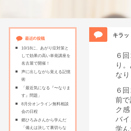
キラッ
10/18に、あがり症対策と
６回
して効果の高い単発講座を
名古屋で開催！
り。
声に出しながら覚える記憶
なり
術
「最近気になる『〜なりま
６回
す』問題」
前で
8月分オンライン無料相談
ク感
会の日程
バイ
郷ひろみさんから学んだ
学ん
「備えは決して裏切らな