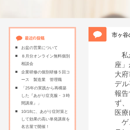
市ヶ谷
お盆の営業について
私が
８月分オンライン無料個別
座」
相談会
企業研修の個別研修５回コ
大府
ース 製造業 管理職
デル
「25年の実践から再構築
報告
した『あがり症克服・３時
ず、
間講座』」
医療
10/18に、あがり症対策と
して効果の高い単発講座を
ゲス
名古屋で開催！