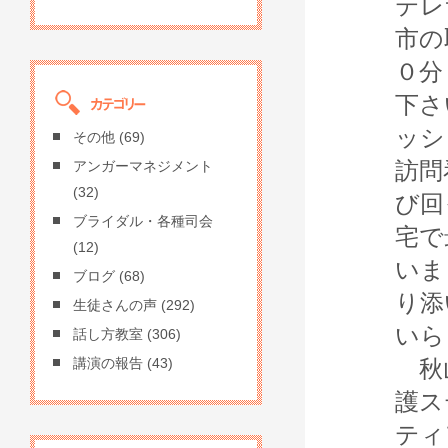
テレ
市の
０分
下さ
ッシ
その他
(69)
訪問
アンガーマネジメント
(32)
び回
ブライダル・各種司会
宅で
(12)
いま
ブログ
(68)
り添
生徒さんの声
(292)
いら
話し方教室
(306)
秋山
講演の報告
(43)
護ス
ティ