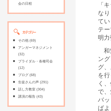
「キ
会の日程
なり
てい
テー
明力
その他
(69)
アンガーマネジメント
和気
(32)
ング
ブライダル・各種司会
グ、
(12)
を行
ブログ
(68)
く、
生徒さんの声
(291)
話し方教室
(304)
で、
講演の報告
(43)
バッ
ばよ