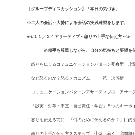
【
グループディスカッション】「本日の気づき」
※二人の会話～大勢による会話の実践練習をします。
●≪１１／２４アサーティブ～怒りの上手な伝え方～≫
※相手も尊重しながら、自分の気持ちと要望を伝
・怒りを伝えるコミュニケーションパターン受身型・攻
・なぜ怒るのか？怒るメカニズム ・第一次感情
・コミュニケーションパターンアサーティブ型 アサー
・「誠実・対等・率直・自己責任・学習」５つのキーポ
・怒りを伝える前に 「何のために伝えるのか？」目的
・怒りの上手な伝え方３ステップ ①落ち着く ②問題