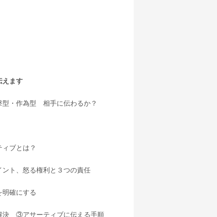
えます
撃型・作為型 相手に伝わるか？
ティブとは？
イント、怒る権利と３つの責任
を明確にする
解決 ③アサーティブに伝える手順