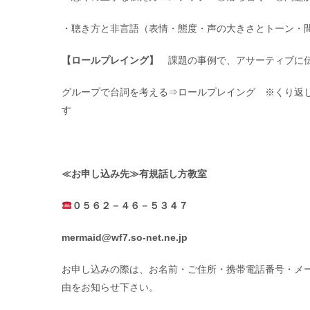
・聴き方と非言語（表情・態度・声の大きさとトーン・
【ロールプレイング】
課題の事例で、アサーティブに伝
グループで台詞を考える⇒ロールプレイング ※くり返
す
≪お申し込み先≫有規話し方教室
０５６２－４６－５３４７
mermaid@wf7.so-net.ne.jp
お申し込みの際は、お名前・ご住所・携帯電話番号・メ
由をお知らせ下さい。