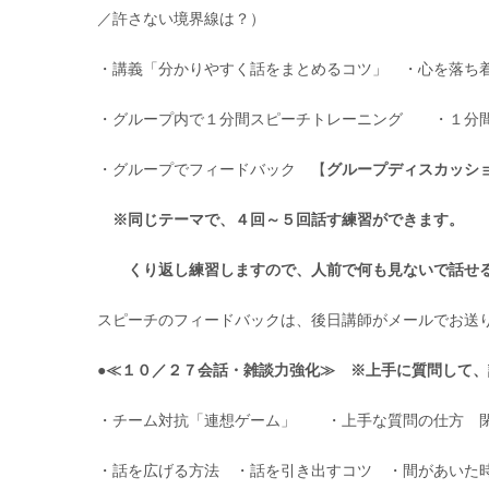
／許さない境界線は？）
・講義「分かりやすく話をまとめるコツ」 ・心を落ち
・グループ内で１分間スピーチトレーニング ・１分
・グループでフィードバック 【
グループディスカッシ
※同じテーマで、４回～５回話す練習ができます。
くり返し練習しますので、人前で何も見ないで話せ
スピーチのフィードバックは、後日講師がメールでお送
●≪１０／２７会話・雑談力強化≫
※上手に質問して、
・チーム対抗「連想ゲーム」 ・上手な質問の仕方 
・話を広げる方法 ・話を引き出すコツ ・間があいた