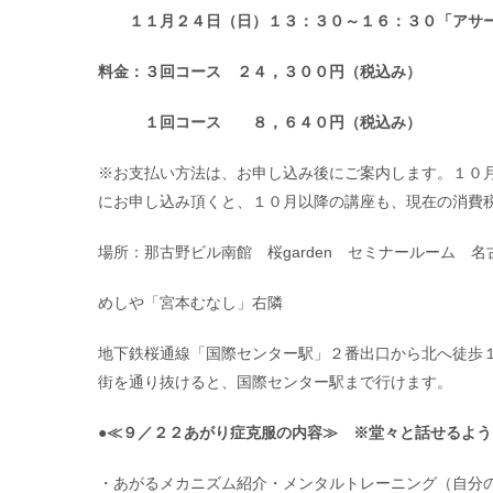
１１月２４日（日）１３：３０～１６：３０「アサー
料金：３回コース ２４，３００円（税込み）
１回コース ８，６４０円（税込み）
※お支払い方法は、お申し込み後にご案内します。１０
にお申し込み頂くと、１０月以降の講座も、現在の消費
場所：那古野ビル南館 桜garden セミナールーム 
めしや「宮本むなし」右隣
地下鉄桜通線「国際センター駅」２番出口から北へ徒歩
街を通り抜けると、国際センター駅まで行けます。
●≪９／２２あがり症克服の内容≫ ※堂々と話せるよ
・あがるメカニズム紹介・メンタルトレーニング（自分