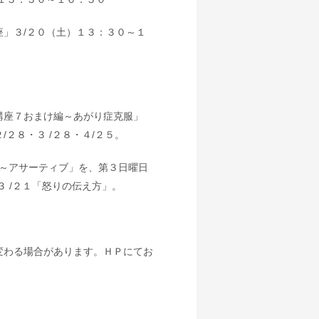
」３/２０（土）１３：３０～１
講座７おまけ編～あがり症克服」
２８・３ /２８・４/２５。
Ⅱ～アサーティブ」を、第３日曜日
 /２１「怒りの伝え方」。
変わる場合があります。ＨＰにてお