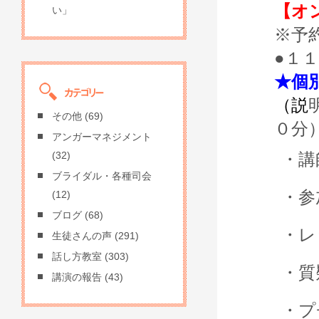
【
オ
い」
※予
●１
★個
（
説
その他
(69)
０分
アンガーマネジメント
・講
(32)
ブライダル・各種司会
・参
(12)
ブログ
(68)
・レ
生徒さんの声
(291)
話し方教室
(303)
・質
講演の報告
(43)
・プ