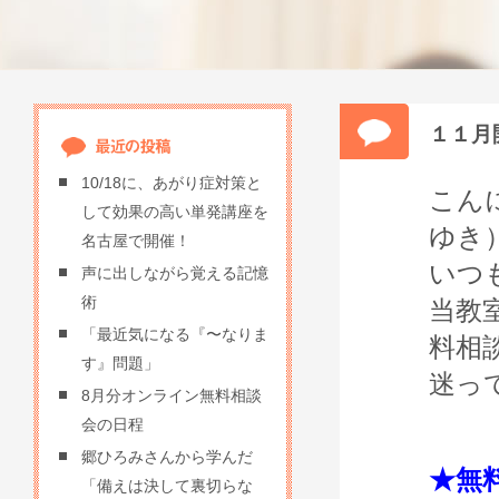
１１月
10/18に、あがり症対策と
こん
して効果の高い単発講座を
ゆき
名古屋で開催！
いつ
声に出しながら覚える記憶
術
当教
「最近気になる『〜なりま
料相
す』問題」
迷っ
8月分オンライン無料相談
会の日程
郷ひろみさんから学んだ
★無
「備えは決して裏切らな