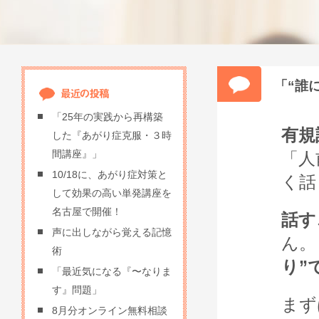
「“誰
「25年の実践から再構築
有規
した『あがり症克服・３時
間講座』」
「人
10/18に、あがり症対策と
く話
して効果の高い単発講座を
名古屋で開催！
話す
声に出しながら覚える記憶
ん
術
り”
「最近気になる『〜なりま
す』問題」
まず
8月分オンライン無料相談