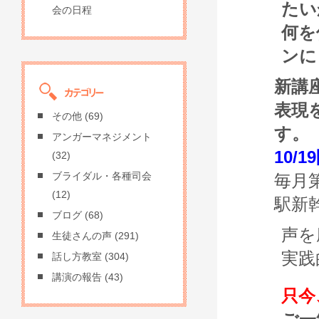
たい
会の日程
何を
ンに
新講
表現
その他
(69)
す。
アンガーマネジメント
10/
(32)
ブライダル・各種司会
毎月
(12)
駅新
ブログ
(68)
声を
生徒さんの声
(291)
実践
話し方教室
(304)
講演の報告
(43)
只今