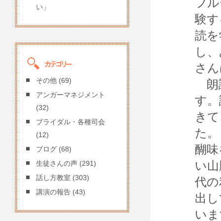
フル
い」
験す
読を
し、
さん
その他
(69)
朗読
アンガーマネジメント
す。
(32)
きて
ブライダル・各種司会
た。
(12)
醐味
ブログ
(68)
い山
生徒さんの声
(291)
話し方教室
(303)
代の
講演の報告
(43)
出し
いま