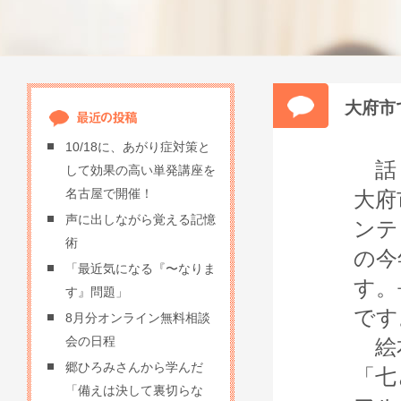
大府市
10/18に、あがり症対策と
話し
して効果の高い単発講座を
名古屋で開催！
大府
声に出しながら覚える記憶
ンテ
術
の今
「最近気になる『〜なりま
す。
す』問題」
です
8月分オンライン無料相談
会の日程
絵本
郷ひろみさんから学んだ
「七
「備えは決して裏切らな