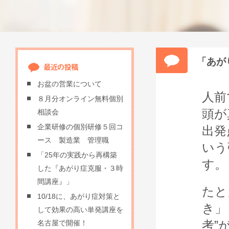
「あが
お盆の営業について
人前
８月分オンライン無料個別
頭が
相談会
企業研修の個別研修５回コ
出発
ース 製造業 管理職
いう
「25年の実践から再構築
す。
した『あがり症克服・３時
間講座』」
たと
10/18に、あがり症対策と
き」
して効果の高い単発講座を
考”
名古屋で開催！