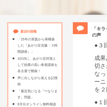
「キラ
の声
「25年の実践から再構築
●３
した『あがり症克服・３時
間講座』」
成果
10/18に、あがり症対策と
切さ
して効果の高い単発講座を
名古屋で開催！
なっ
声に出しながら覚える記憶
ーニ
術
を２
「最近気になる『〜なりま
す』問題」
●１
8月分オンライン無料相談