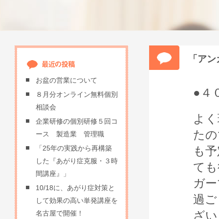
「アン
お盆の営業について
●４
８月分オンライン無料個別
相談会
よく
企業研修の個別研修５回コ
たの
ース 製造業 管理職
も予
「25年の実践から再構築
した『あがり症克服・３時
ても
間講座』」
ガー
10/18に、あがり症対策と
過ご
して効果の高い単発講座を
ざい
名古屋で開催！