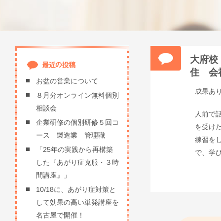
大府校
住 会
お盆の営業について
成果あ
８月分オンライン無料個別
相談会
人前で
企業研修の個別研修５回コ
を受け
ース 製造業 管理職
練習を
「25年の実践から再構築
で、学
した『あがり症克服・３時
間講座』」
10/18に、あがり症対策と
して効果の高い単発講座を
名古屋で開催！