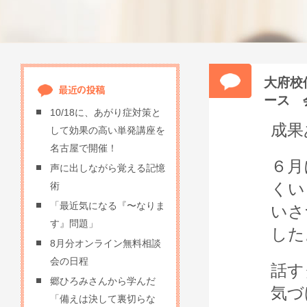
大府校
ース
10/18に、あがり症対策と
成果
して効果の高い単発講座を
名古屋で開催！
６月
声に出しながら覚える記憶
くい
術
「最近気になる『〜なりま
いさ
す』問題」
した
8月分オンライン無料相談
会の日程
話す
郷ひろみさんから学んだ
気づ
「備えは決して裏切らな