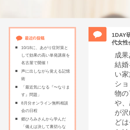
1DA
代女性
10/18に、あがり症対策と
成果
して効果の高い単発講座を
名古屋で開催！
結婚
声に出しながら覚える記憶
い家
術
ショ
「最近気になる『〜なりま
物の
す』問題」
や、
8月分オンライン無料相談
会の日程
が沢
郷ひろみさんから学んだ
どは
「備えは決して裏切らな