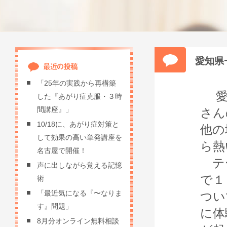
愛知県
「25年の実践から再構築
愛知
した『あがり症克服・３時
間講座』」
さん
10/18に、あがり症対策と
他の
して効果の高い単発講座を
ら熱
名古屋で開催！
テー
声に出しながら覚える記憶
で１
術
「最近気になる『〜なりま
つい
す』問題」
に体
8月分オンライン無料相談