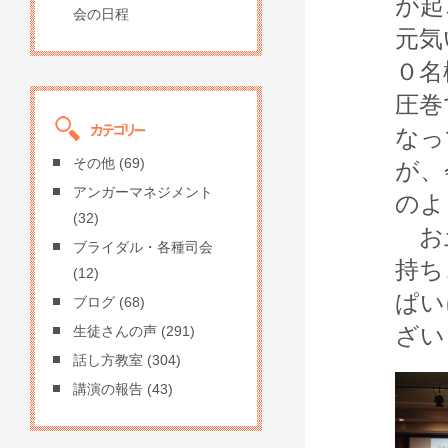
が起
会の日程
元気
０名
圧巻
なっ
その他
(69)
が、
アンガーマネジメント
のよ
(32)
お土
ブライダル・各種司会
持ち
(12)
ぱい
ブログ
(68)
ざい
生徒さんの声
(291)
話し方教室
(304)
講演の報告
(43)