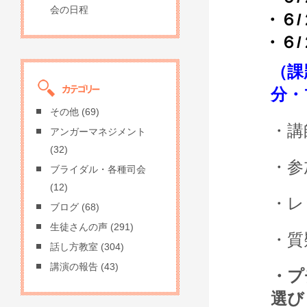
会の日程
・６
・６
（課
分・
その他
(69)
・講
アンガーマネジメント
(32)
・参
ブライダル・各種司会
(12)
・レ
ブログ
(68)
生徒さんの声
(291)
・質
話し方教室
(304)
講演の報告
(43)
・プ
選び