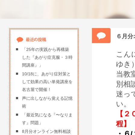
６月分
「25年の実践から再構築
こん
した『あがり症克服・３時
ゆき
間講座』」
当教
10/18に、あがり症対策と
して効果の高い単発講座を
別相
名古屋で開催！
迷っ
声に出しながら覚える記憶
い。
術
【２
「最近気になる『〜なりま
程】
す』問題」
8月分オンライン無料相談
・６