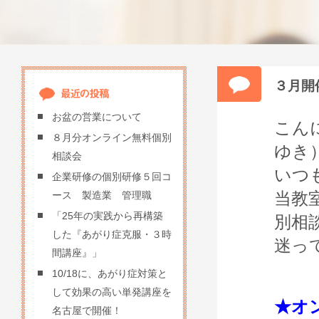
３月開
お盆の営業について
こん
８月分オンライン無料個別
ゆき
相談会
いつ
企業研修の個別研修５回コ
当教
ース 製造業 管理職
「25年の実践から再構築
別相
した『あがり症克服・３時
迷っ
間講座』」
10/18に、あがり症対策と
して効果の高い単発講座を
★オ
名古屋で開催！