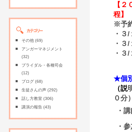
【２
程】
※予
・３
その他
(69)
・３
アンガーマネジメント
・３
(32)
ブライダル・各種司会
(12)
★個
ブログ
(68)
（
説
生徒さんの声
(292)
０分
話し方教室
(306)
講演の報告
(43)
・講
・参