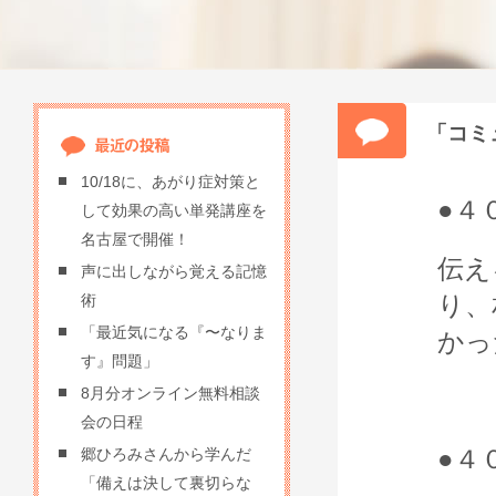
「コミ
10/18に、あがり症対策と
●４
して効果の高い単発講座を
名古屋で開催！
伝え
声に出しながら覚える記憶
り、
術
「最近気になる『〜なりま
かっ
す』問題」
8月分オンライン無料相談
会の日程
●４
郷ひろみさんから学んだ
「備えは決して裏切らな