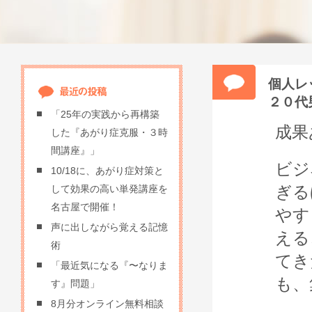
個人レ
２０代
「25年の実践から再構築
成果
した『あがり症克服・３時
間講座』」
ビジ
10/18に、あがり症対策と
ぎる
して効果の高い単発講座を
名古屋で開催！
やす
声に出しながら覚える記憶
える
術
てき
「最近気になる『〜なりま
も、
す』問題」
8月分オンライン無料相談