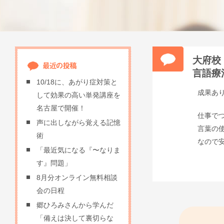
大府校
言語療
10/18に、あがり症対策と
成果あ
して効果の高い単発講座を
名古屋で開催！
仕事で
声に出しながら覚える記憶
言葉の
術
なので
「最近気になる『〜なりま
す』問題」
8月分オンライン無料相談
会の日程
郷ひろみさんから学んだ
「備えは決して裏切らな