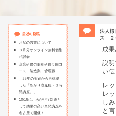
法人様
ス ２
お盆の営業について
成果
８月分オンライン無料個別
相談会
説明
企業研修の個別研修５回コ
い伝
ース 製造業 管理職
「25年の実践から再構築
レッ
した『あがり症克服・３時
間講座』」
レッ
10/18に、あがり症対策と
しみ
して効果の高い単発講座を
と言
名古屋で開催！