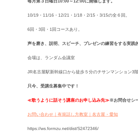
毎月第３日曜日10:00～12:00に開催します。
10/19・11/16・12/21・1/18・2/15・3/15の全６回。
6回・3回・1回コースあり。
声を磨き、説明、スピーチ、プレゼンの練習をする実践
会場は、ランダム会議室
JR名古屋駅新幹線口から徒歩５分のチサンマンション3
只今、受講生募集中です！
≪
歌うように話そう講座のお申し込み先≫
※
お問合せシ
お問い合わせ｜有規話し方教室｜名古屋・愛知
https://ws.formzu.net/dist/S2472346/