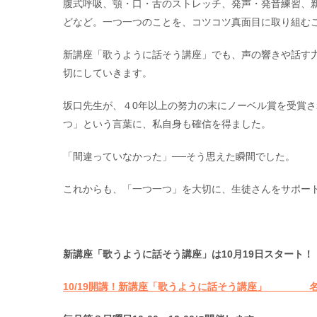
腹式呼吸、顎・口・舌のストレッチ、発声・発音練習、
どなど。一つ一つのことを、コツコツ真面目に取り組む
新講座「歌うように話そう講座」でも、声の響きや話す
切にしていきます。
坂口先生が、４0年以上の努力の末にノーベル賞を受賞
つ」という言葉に、私自身も確信を得ました。
「間違っていなかった」──そう思えた瞬間でした。
これからも、「一つ一つ」を大切に、生徒さんをサポー
新講座「歌うように話そう講座」
は10月19日スタート！
10/19
開講！新講座「歌うように話そう講座」
名古屋